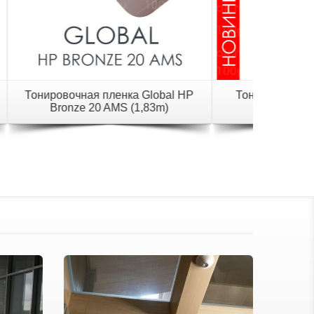
xman
Тонировочная пленка Luxman
Тониро
HP Galaxy 20 SRC
H