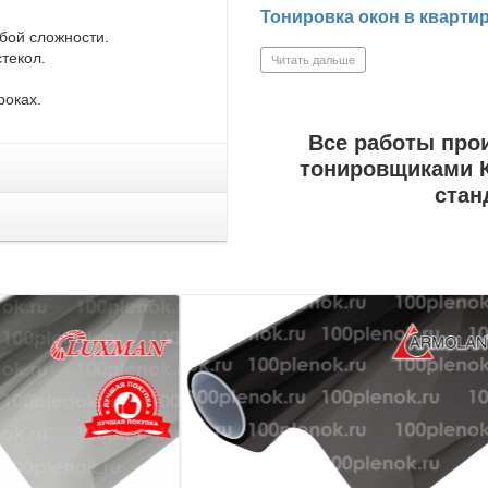
Тонировка окон в кварти
бой сложности.
текол.
Читать дальше
роках.
Все работы про
тонировщиками К
стан
Детали
Детали