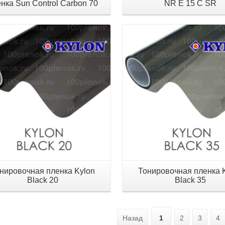
нка Sun Control Carbon 70
NR E 15 C SR
Детали
Детали
нировочная пленка Kylon
Тонировочная пленка 
Black 20
Black 35
Назад
1
2
3
4