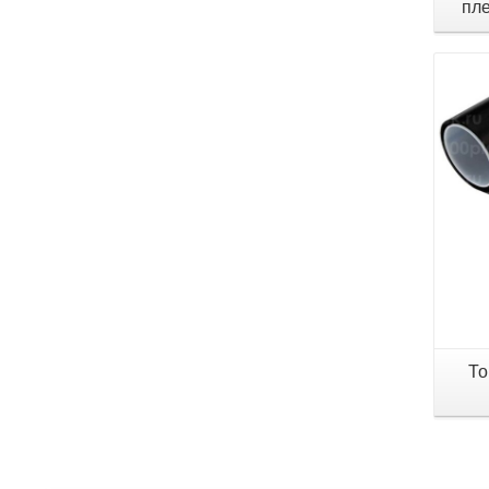
пле
То