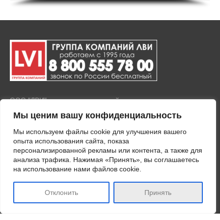
ООО "ЛВИ" представляет полный комплекс услуг по продаже
и установке тонировочной пленки на окна и стекла, а также
Мы ценим вашу конфиденциальность
покрытия любых стеклянных поверхностей защитными
пленками. Тонировка зданий осуществляется с
Мы используем файлы cookie для улучшения вашего
применением современного оборудования и
опыта использования сайта, показа
высококачественных материалов.
персонализированной рекламы или контента, а также для
анализа трафика. Нажимая «Принять», вы соглашаетесь
ПОЛИТИКА КОНФИДЕНЦИАЛЬНОСТИ
на использование нами файлов cookie.
Политика в отношении обработки персональных данных
Отклонить
Принять
Cookies