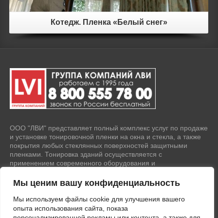
Котедж. Пленка «Белый снег»
ООО "ЛВИ" представляет полный комплекс услуг по продаже
и установке тонировочной пленки на окна и стекла, а также
покрытия любых стеклянных поверхностей защитными
пленками. Тонировка зданий осуществляется с
применением современного оборудования и
высококачественных материалов.
Мы ценим вашу конфиденциальность
ПОЛИТИКА КОНФИДЕНЦИАЛЬНОСТИ
Мы используем файлы cookie для улучшения вашего
опыта использования сайта, показа
Политика в отношении обработки персональных данных
персонализированной рекламы или контента, а также для