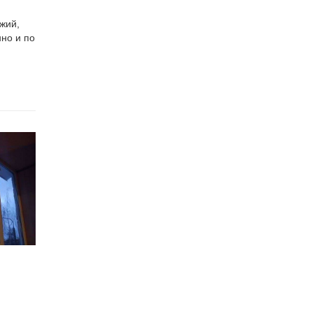
жий,
но и по