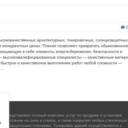
сококачественных архитектурных, тонировочных, солнцезащитных
и конкурентных ценах. Пленки позволяют превратить обыкновенное
овмещающую в себе элементы энергосбережения, безопасности и
 — высококвалифицированные специалисты — качественные мате
 быстрое и качественное выполнение работ любой сложности —
..
" представляет полный комплекс услуг по продаже и установке
чной пленки на окна и стекла, а также покрытия любых стеклянных
я
стей защитными пленками. Тонировка зданий осуществляется с