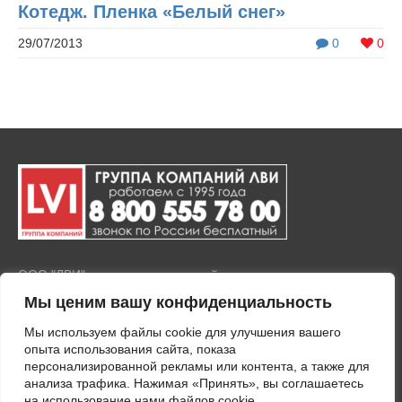
Котедж. Пленка «Белый снег»
29/07/2013
0
0
ООО "ЛВИ" представляет полный комплекс услуг по продаже
и установке тонировочной пленки на окна и стекла, а также
Мы ценим вашу конфиденциальность
покрытия любых стеклянных поверхностей защитными
пленками. Тонировка зданий осуществляется с
Мы используем файлы cookie для улучшения вашего
применением современного оборудования и
опыта использования сайта, показа
высококачественных материалов.
персонализированной рекламы или контента, а также для
анализа трафика. Нажимая «Принять», вы соглашаетесь
на использование нами файлов cookie.
ПОЛИТИКА КОНФИДЕНЦИАЛЬНОСТИ