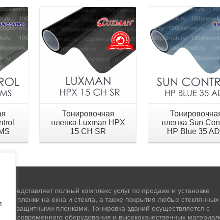
ая
Тонировочная
Тонировочна
trol
пленка Luxman HPX
пленка Sun Cont
AMS
15 CH SR
HP Blue 35 A
" представляет полный комплекс услуг по продаже и установке
чной пленки на окна и стекла, а также покрытия любых стеклянных
я
стей защитными пленками. Тонировка зданий осуществляется с
ием современного оборудования и высококачественных материал