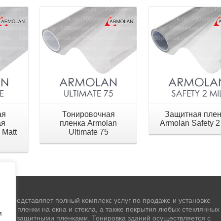
ая
Тонировочная
Защитная плен
ая
пленка Armolan
Armolan Safety 2
 Matt
Ultimate 75
" представляет полный комплекс услуг по продаже и установке
чной пленки на окна и стекла, а также покрытия любых стеклянных
я
стей защитными пленками. Тонировка зданий осуществляется с