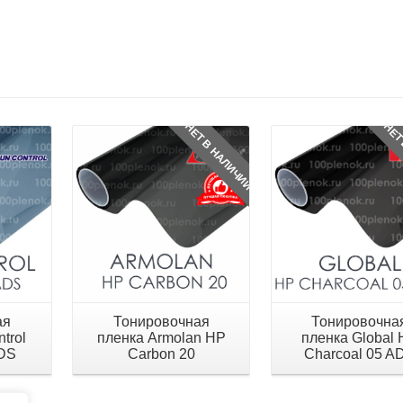
Детали
Детали
НЕТ В НАЛИЧИИ
НЕТ
ая
Тонировочная
Тонировочна
trol
пленка Armolan HP
пленка Global
ADS
Carbon 20
Charcoal 05 A