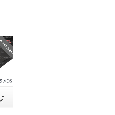
 В НАЛИЧИИ
я
 HP
DS