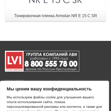
Тонировочная пленка Armolan NR E 15 C SR
ООО "ЛВИ" представляет полный комплекс услуг по продаже
и установке тонировочной пленки на окна и стекла, а также
Мы ценим вашу конфиденциальность
покрытия любых стеклянных поверхностей защитными
пленками. Тонировка зданий осуществляется с
Мы используем файлы cookie для улучшения вашего
применением современного оборудования и
опыта использования сайта, показа
высококачественных материалов.
персонализированной рекламы или контента, а также для