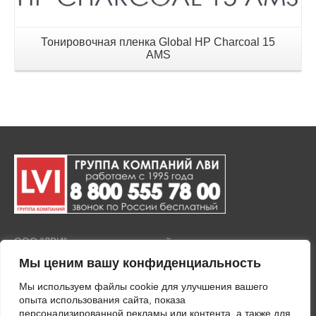
Тонировочная пленка Global HP Charcoal 15
AMS
ООО "ЛВИ" представляет полный комплекс услуг по продаже
и установке тонировочной пленки на окна и стекла, а также
Мы ценим вашу конфиденциальность
покрытия любых стеклянных поверхностей защитными
пленками. Тонировка зданий осуществляется с
Мы используем файлы cookie для улучшения вашего
применением современного оборудования и
опыта использования сайта, показа
высококачественных материалов.
персонализированной рекламы или контента, а также для